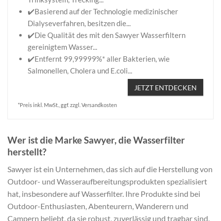
✔️Basierend auf der Technologie medizinischer
Dialyseverfahren, besitzen die...
✔️Die Qualität des mit den Sawyer Wasserfiltern
gereinigtem Wasser...
✔️Entfernt 99,99999%* aller Bakterien, wie
Salmonellen, Cholera und E.coli...
JETZT ENTDECKEN
*Preis inkl. MwSt., ggf. zzgl. Versandkosten
Wer ist die Marke Sawyer, die Wasserfilter
herstellt?
Sawyer ist ein Unternehmen, das sich auf die Herstellung von
Outdoor- und Wasseraufbereitungsprodukten spezialisiert
hat, insbesondere auf Wasserfilter. Ihre Produkte sind bei
Outdoor-Enthusiasten, Abenteurern, Wanderern und
Campern beliebt, da sie robust, zuverlässig und tragbar sind.