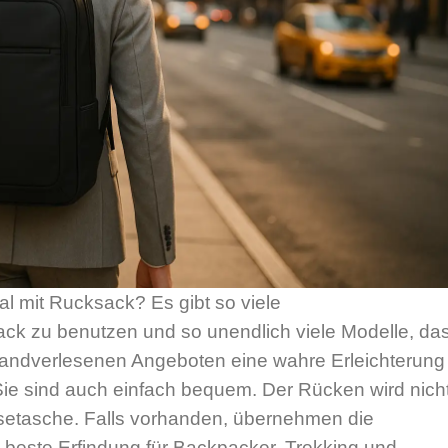
l mit Rucksack? Es gibt so viele
ck zu benutzen und so unendlich viele Modelle, da
handverlesenen Angeboten eine wahre Erleichterung
Sie sind auch einfach bequem. Der Rücken wird nich
Reisetasche. Falls vorhanden, übernehmen die
 beste Erfindung für Backpacker, Trekking und