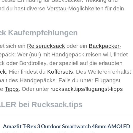
d du hast diverse Verstau-Möglichkeiten für dein
ck Kaufempfehlungen
et sich ein
Reiserucksack
oder ein
Backpacker-
epäck:
Wer (nur) mit Handgepäck reisen will, findet
 oder Bordtrolley, der speziell auf die erlaubten
ck
. Hier findest du
Koffersets
. Des Weiteren erhältst
halt des Handgepäcks. Falls du unter Flugangst
le
Tipps
. Oder unter
rucksack.tips/flugangst-tipps
ER bei Rucksack.tips
Amazfit T-Rex 3 Outdoor Smartwatch 48mm AMOLED