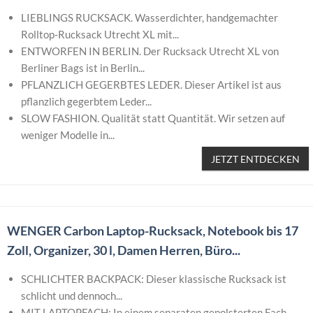
LIEBLINGS RUCKSACK. Wasserdichter, handgemachter
Rolltop-Rucksack Utrecht XL mit...
ENTWORFEN IN BERLIN. Der Rucksack Utrecht XL von
Berliner Bags ist in Berlin...
PFLANZLICH GEGERBTES LEDER. Dieser Artikel ist aus
pflanzlich gegerbtem Leder...
SLOW FASHION. Qualität statt Quantität. Wir setzen auf
weniger Modelle in...
JETZT ENTDECKEN
WENGER Carbon Laptop-Rucksack, Notebook bis 17
Zoll, Organizer, 30 l, Damen Herren, Büro...
SCHLICHTER BACKPACK: Dieser klassische Rucksack ist
schlicht und dennoch...
MIT LAPTOPFACH: In einem separaten gepolsterten Fach