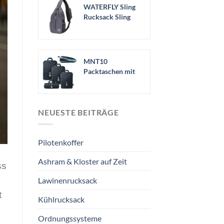
WATERFLY Sling
Rucksack Sling
Bag
Schulterrucksack..
.
MNT10
Packtaschen mit
Kompression S, M,
L, XL I...
NEUESTE BEITRÄGE
Pilotenkoffer
Ashram & Kloster auf Zeit
ss
Lawinenrucksack
t
Kühlrucksack
Ordnungssysteme