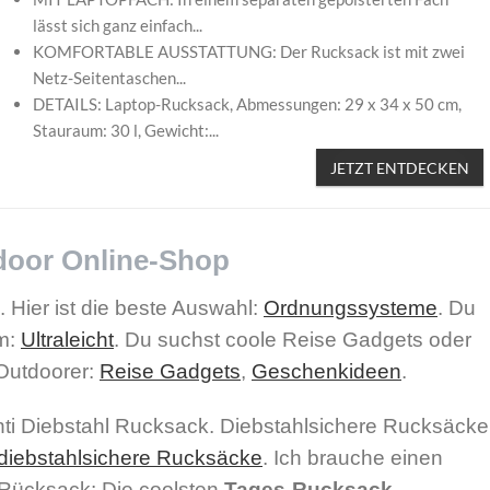
lässt sich ganz einfach...
KOMFORTABLE AUSSTATTUNG: Der Rucksack ist mit zwei
Netz-Seitentaschen...
DETAILS: Laptop-Rucksack, Abmessungen: 29 x 34 x 50 cm,
Stauraum: 30 l, Gewicht:...
JETZT ENTDECKEN
door Online-Shop
Hier ist die beste Auswahl:
Ordnungssysteme
. Du
em:
Ultraleicht
. Du suchst coole Reise Gadgets oder
Outdoorer:
Reise Gadgets
,
Geschenkideen
.
Anti Diebstahl Rucksack. Diebstahlsichere Rucksäcke
diebstahlsichere Rucksäcke
. Ich brauche einen
e Rücksack:
Die coolsten
Tages-Rucksack-