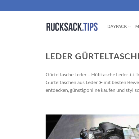
Zum
Inhalt
springen
DAYPACK
M
LEDER GÜRTELTASCH
Gürteltasche Leder – Hüfttasche Leder ++ 
Gürteltaschen aus Leder
➤
mit besten Bewer
entdecken, günstig online kaufen und stylis