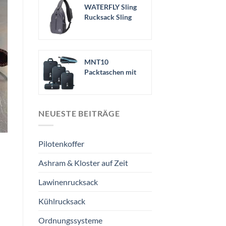
WATERFLY Sling
Rucksack Sling
Bag
Schulterrucksack..
.
MNT10
Packtaschen mit
Kompression S, M,
L, XL I...
NEUESTE BEITRÄGE
Pilotenkoffer
Ashram & Kloster auf Zeit
Lawinenrucksack
Kühlrucksack
Ordnungssysteme