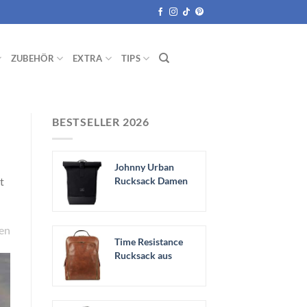
ZUBEHÖR
EXTRA
TIPS
BESTSELLER 2026
Johnny Urban
Rucksack Damen
t
& Herren Schwarz
-...
hen
Time Resistance
Rucksack aus
Leder -
Handgefertigt...