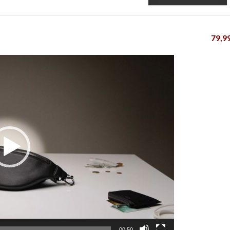
79,9
00:50