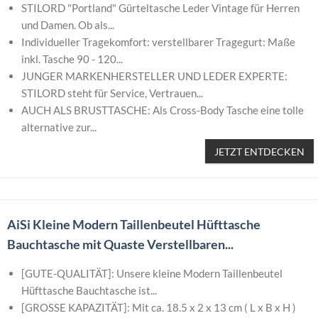
STILORD "Portland" Gürteltasche Leder Vintage für Herren
und Damen. Ob als...
Individueller Tragekomfort: verstellbarer Tragegurt: Maße
inkl. Tasche 90 - 120...
JUNGER MARKENHERSTELLER UND LEDER EXPERTE:
STILORD steht für Service, Vertrauen...
AUCH ALS BRUSTTASCHE: Als Cross-Body Tasche eine tolle
alternative zur...
JETZT ENTDECKEN
AiSi Kleine Modern Taillenbeutel Hüfttasche
Bauchtasche mit Quaste Verstellbaren...
[GUTE-QUALITÄT]: Unsere kleine Modern Taillenbeutel
Hüfttasche Bauchtasche ist...
[GROSSE KAPAZITÄT]: Mit ca. 18.5 x 2 x 13 cm ( L x B x H )