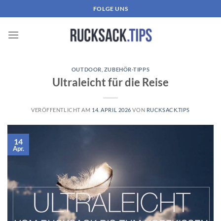
Zum
FOLGE UNS
Inhalt
springen
OUTDOOR
,
ZUBEHÖR-TIPPS
Ultraleicht für die Reise
VERÖFFENTLICHT AM
14. APRIL 2026
VON
RUCKSACK.TIPS
14
Apr.