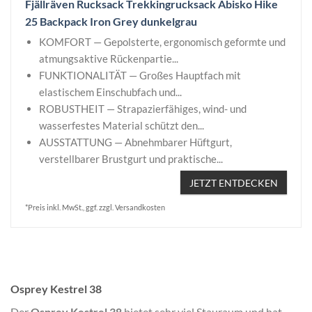
Fjällräven Rucksack Trekkingrucksack Abisko Hike
25 Backpack Iron Grey dunkelgrau
KOMFORT — Gepolsterte, ergonomisch geformte und
atmungsaktive Rückenpartie...
FUNKTIONALITÄT — Großes Hauptfach mit
elastischem Einschubfach und...
ROBUSTHEIT — Strapazierfähiges, wind- und
wasserfestes Material schützt den...
AUSSTATTUNG — Abnehmbarer Hüftgurt,
verstellbarer Brustgurt und praktische...
JETZT ENTDECKEN
*Preis inkl. MwSt., ggf. zzgl. Versandkosten
Osprey Kestrel 38
Der
Osprey Kestrel 38
bietet sehr viel Stauraum und hat