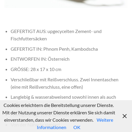
GEFERTIGT AUS: upgecycelten Zement- und
Fischfuttersäcken
GEFERTIGT IN: Phnom Penh, Kambodscha
ENTWORFEN IN: Österreich
GRÖSSE: 28 x 17 x 10 cm
Verschließbar mit Reißverschluss. Zwei Innentaschen
(eine mit Reißverschluss, eine offen)
Langlebig & wasserabweisend sowohl innen als auch
außen
Cookies erleichtern die Bereitstellung unserer Dienste.
Mit der Nutzung unserer Dienste erklären Sie sich damit
Handgefertigt, hohe Qualität & fair
einverstanden, dass wir Cookies verwenden.
Weitere
Von der Näherin signiert
Informationen
OK