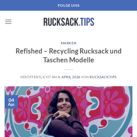
Zum
FOLGE UNS
Inhalt
springen
MARKEN
Refished – Recycling Rucksack und
Taschen Modelle
VERÖFFENTLICHT AM
4. APRIL 2026
VON
RUCKSACK.TIPS
04
Apr.