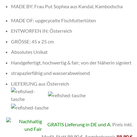
MADE BY: Frau Put Sophea aus Kandal, Kambodscha
MADE OF: upgecycelte Fischfuttertüten
ENTWORFEN IN: Österreich
GRÖSSE: 45 x 25 cm
Absolutes Unikat
Handgefertigt, hochwertig & fair; von der Näherin signiert
strapazierfähig und wasserabweisend
LIEFERUNG aus
Österreich
GRATIS Lieferung in DE und A.
Preis inkl.
MwSt. Statt 9
9,90 €
Angebotspreis
89,90 €