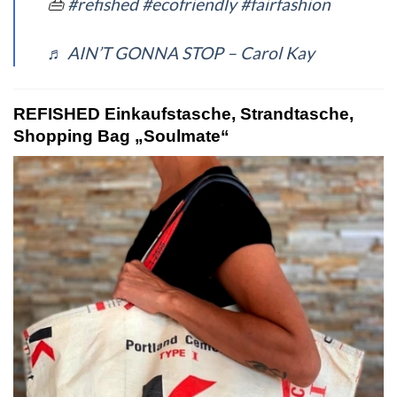
👜
#refished
#ecofriendly
#fairfashion
♬ AIN’T GONNA STOP – Carol Kay
REFISHED Einkaufstasche, Strandtasche,
Shopping Bag „Soulmate“