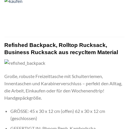
Refished Backpack, Rolltop Rucksack,
Business Rucksack aus recycltem Material
Große, robuste Freizeittasche mit Schulterriemen,
Innentaschen und Karabinerverschluss – perfekt den Alltag,
die Arbeit, Einkaufen oder für den Wochenendtrip!
Handgepäckgröße.
GRÖSSE: 45 x 30 x 12 cm (offen) 62 x 30 x 12 cm
(geschlossen)
GEFERTIGT IN: Phnom Penh, Kambodscha