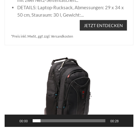
mit zwei Netz-Seitentaschen...
DETAILS: Laptop-Rucksack, Abmessungen: 29 x 34 x
50 cm, Stauraum: 30 l, Gewicht:...
JETZT ENTDECKEN
*Preis inkl. MwSt., ggf. zzgl. Versandkosten
Video-
Player
00:00
00:28