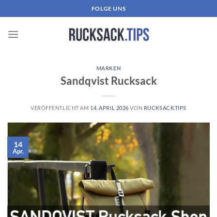
Zum
FOLGE UNS
Inhalt
springen
MARKEN
Sandqvist Rucksack
VERÖFFENTLICHT AM
14. APRIL 2026
VON
RUCKSACK.TIPS
14
Apr.