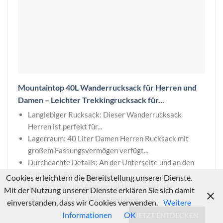
Mountaintop 40L Wanderrucksack für Herren und
Damen – Leichter Trekkingrucksack für...
Langlebiger Rucksack: Dieser Wanderrucksack
Herren ist perfekt für...
Lagerraum: 40 Liter Damen Herren Rucksack mit
großem Fassungsvermögen verfügt...
Durchdachte Details: An der Unterseite und an den
Seiten des Reiserrucksack...
Cookies erleichtern die Bereitstellung unserer Dienste.
Komfortabel und Atmungsaktiv: Gepolsterte
Mit der Nutzung unserer Dienste erklären Sie sich damit
Schultergurte aus Wabenmaterial...
einverstanden, dass wir Cookies verwenden.
Weitere
Informationen
OK
JETZT ENTDECKEN