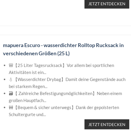
JETZT ENTDECKEN
mapuera Escuro - wasserdichter Rolltop Rucksack in
verschiedenen Größen (25 L)
🎒【25 Liter Tagesrucksack】Vor allem bei sportlichen
Aktivitäten ist ein...
💧【Wasserdichter Drybag】Damit deine Gegenstände auch
bei starkem Regen...
🗃️【 Zahlreiche Befestigungsmöglichkeiten】Neben einem
großen Hauptfach...
🚧【Bequem & sicher unterwegs】Dank der gepolsterten
Schultergurte und...
JETZT ENTDECKEN