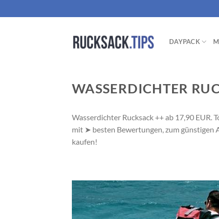
Zum
Inhalt
springen
DAYPACK
M
WASSERDICHTER RU
Wasserdichter Rucksack ++ ab 17,90 EUR. 
mit
➤
besten Bewertungen, zum günstigen Am
kaufen!