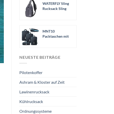
WATERFLY Sling
Rucksack Sling
Bag
Schulterrucksack..
.
MNT10
Packtaschen mit
Kompression S, M,
L, XL I...
NEUESTE BEITRÄGE
Pilotenkoffer
Ashram & Kloster auf Zeit
Lawinenrucksack
Kühlrucksack
Ordnungssysteme