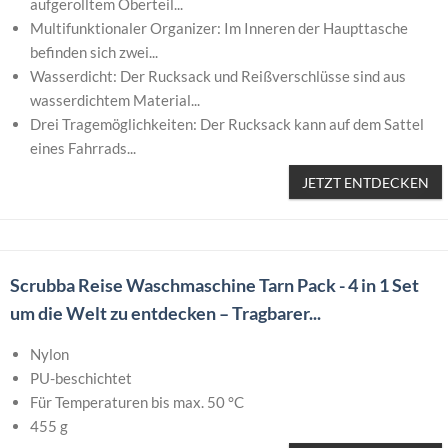
aufgerolltem Oberteil...
Multifunktionaler Organizer: Im Inneren der Haupttasche
befinden sich zwei...
Wasserdicht: Der Rucksack und Reißverschlüsse sind aus
wasserdichtem Material...
Drei Tragemöglichkeiten: Der Rucksack kann auf dem Sattel
eines Fahrrads...
JETZT ENTDECKEN
Scrubba Reise Waschmaschine Tarn Pack - 4 in 1 Set
um die Welt zu entdecken – Tragbarer...
Nylon
PU-beschichtet
Für Temperaturen bis max. 50 °C
455 g