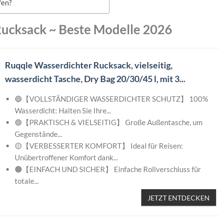
fen?
Rucksack
~
Beste Modelle 2026
Ruqqle Wasserdichter Rucksack, vielseitig,
wasserdicht Tasche, Dry Bag 20/30/45 l, mit 3...
🔵【VOLLSTÄNDIGER WASSERDICHTER SCHUTZ】 100%
Wasserdicht: Halten Sie Ihre...
🟢【PRAKTISCH & VIELSEITIG】 Große Außentasche, um
Gegenstände...
🟡【VERBESSERTER KOMFORT】 Ideal für Reisen:
Unübertroffener Komfort dank...
🟠【EINFACH UND SICHER】 Einfache Rollverschluss für
totale...
JETZT ENTDECKEN