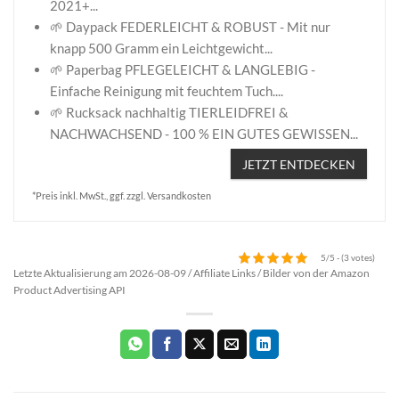
2021+...
🌱 Daypack FEDERLEICHT & ROBUST - Mit nur
knapp 500 Gramm ein Leichtgewicht...
🌱 Paperbag PFLEGELEICHT & LANGLEBIG -
Einfache Reinigung mit feuchtem Tuch....
🌱 Rucksack nachhaltig TIERLEIDFREI &
NACHWACHSEND - 100 % EIN GUTES GEWISSEN...
JETZT ENTDECKEN
*Preis inkl. MwSt., ggf. zzgl. Versandkosten
5/5 - (3 votes)
Letzte Aktualisierung am 2026-08-09 / Affiliate Links / Bilder von der Amazon
Product Advertising API