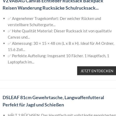
VZVABAG Canvas Echtleder Rucksack Backpack
Reisen Wanderung Rucksäcke Schulrucksack...
✅ Angenehmer Tragekomfort: Der weicher Rücken und
verstellbare Schultergurte...
✅ Hohe Qualität Material: Dieser Rucksack ist von qualitativ
Canvas und...
✅ Abmessung: 30 × 15 × 48 cm (L x B x H). Ideal für A4 Ordner,
15.6 Zoll...
✅ Perfekte Aufteilung: Insgesamt 10 Fächer. 1 Hauptfach, 1
Laptopfach im...
JETZT ENTDECKEN
DSLEAF 81cm Gewehrtasche, Langwaffenfutteral
Perfekt für Jagd und Schießen
HÄLT 2 BÜCHSEN: Das Hauptfach mit vollständig gepolsterte