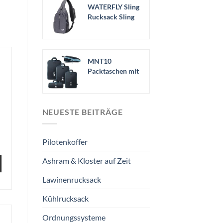
WATERFLY Sling
Rucksack Sling
Bag
Schulterrucksac
k...
MNT10
Packtaschen mit
Kompression S,
M, L, XL I...
NEUESTE BEITRÄGE
Pilotenkoffer
Ashram & Kloster auf Zeit
Lawinenrucksack
Kühlrucksack
Ordnungssysteme