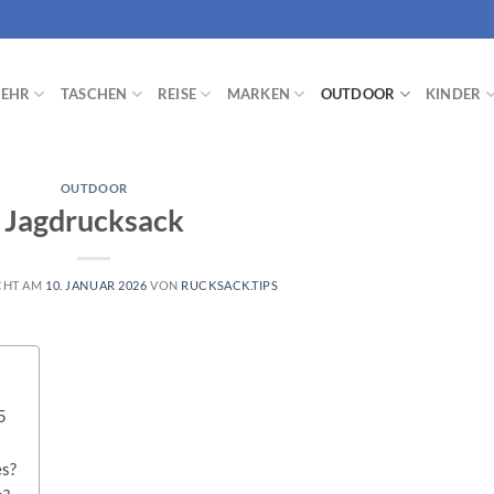
EHR
TASCHEN
REISE
MARKEN
OUTDOOR
KINDER
OUTDOOR
Jagdrucksack
CHT AM
10. JANUAR 2026
VON
RUCKSACK.TIPS
5
es?